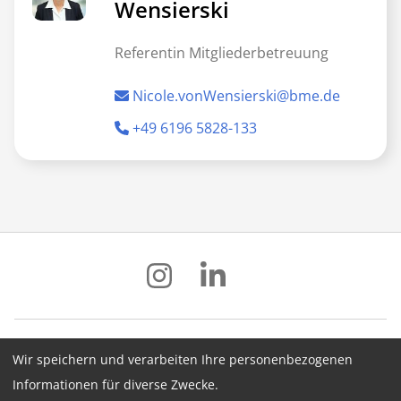
Wensierski
Referentin Mitgliederbetreuung
Nicole.vonWensierski@bme.de
+49 6196 5828-133
Wir speichern und verarbeiten Ihre personenbezogenen
Impressum
Datenschutz
AGB
Informationen für diverse Zwecke.
Hinweisgebersystem
Newsletter