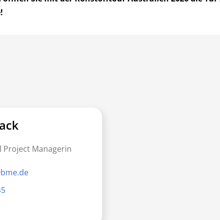
!
ack
l Project Managerin
@bme.de
45