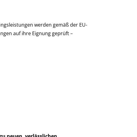
atungsleistungen werden gemäß der EU-
gen auf ihre Eignung geprüft –
 zu neuen, verlässlichen