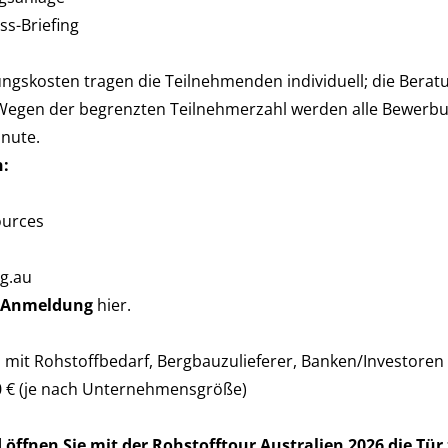
ss-Briefing
ungskosten tragen die Teilnehmenden individuell; die Ber
Wegen der begrenzten Teilnehmerzahl werden alle Bewerbun
inute.
n:
ources
g.au
d Anmeldung
hier
.
it Rohstoffbedarf, Bergbauzulieferer, Banken/Investoren
.500 € (je nach Unternehmensgröße)
nd öffnen Sie mit der Rohstofftour Australien 2026 die Tür