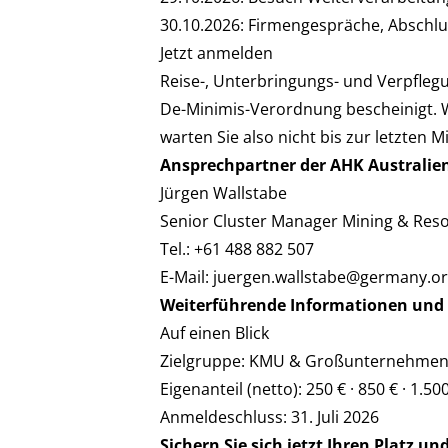
30.10.2026: Firmengespräche, Abschlu
Jetzt anmelden
Reise-, Unterbringungs- und Verpfleg
De-Minimis-Verordnung bescheinigt. 
warten Sie also nicht bis zur letzten M
Ansprechpartner der AHK Australie
Jürgen Wallstabe
Senior Cluster Manager Mining & Res
Tel.: +61 488 882 507
E-Mail:
juergen.wallstabe@germany.or
Weiterführende Informationen un
Auf einen Blick
Zielgruppe: KMU & Großunternehmen m
Eigenanteil (netto): 250 € · 850 € · 1
Anmeldeschluss: 31. Juli 2026
Sichern Sie sich jetzt Ihren Platz u