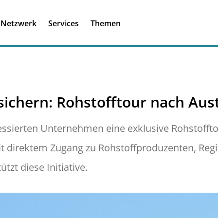
Registrieren
Ich habe einen A
Netzwerk
Services
Themen
Was ist meinBME
 sichern: Rohstofftour nach Aus
ressierten Unternehmen eine exklusive Rohstoffto
t direktem Zugang zu Rohstoffproduzenten, Reg
zt diese Initiative.