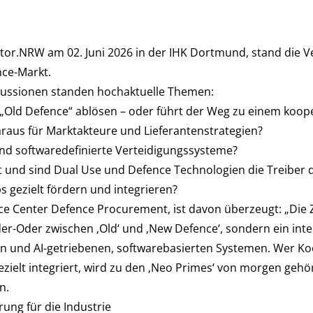
or.NRW am 02. Juni 2026 in der IHK Dortmund, stand die V
nce-Markt.
kussionen standen hochaktuelle Themen:
e „Old Defence“ ablösen – oder führt der Weg zu einem koop
aus für Marktakteure und Lieferantenstrategien?
 und softwaredefinierte Verteidigungssysteme?
t und sind Dual Use und Defence Technologien die Treiber
s gezielt fördern und integrieren?
ce Center Defence Procurement, ist davon überzeugt: „Die Z
der-Oder zwischen ‚Old‘ und ‚New Defence‘, sondern ein in
en und AI‑getriebenen, softwarebasierten Systemen. Wer Ko
zielt integriert, wird zu den ‚Neo Primes‘ von morgen gehö
n.
ung für die Industrie