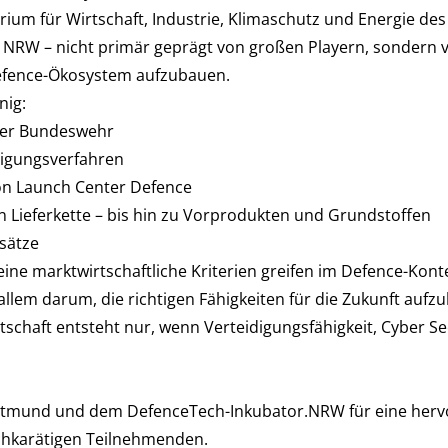
erium für Wirtschaft, Industrie, Klimaschutz und Energie de
n NRW – nicht primär geprägt von großen Playern, sondern v
Defence-Ökosystem aufzubauen.
nig:
der Bundeswehr
igungsverfahren
ion Launch Center Defence
n Lieferkette – bis hin zu Vorprodukten und Grundstoffen
nsätze
ine marktwirtschaftliche Kriterien greifen im Defence-Konte
llem darum, die richtigen Fähigkeiten für die Zukunft auf
rtschaft entsteht nur, wenn Verteidigungsfähigkeit, Cyber S
Dortmund und dem DefenceTech-Inkubator.NRW für eine herv
chkarätigen Teilnehmenden.