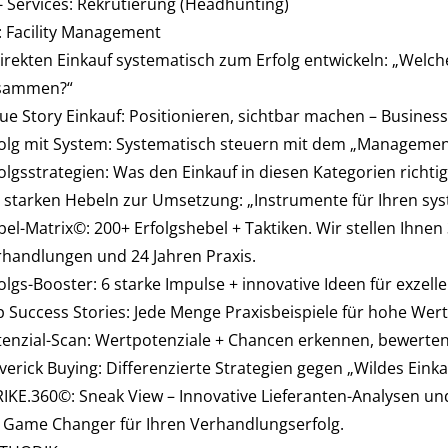
 Services: Rekrutierung (Headhunting)
: Facility Management
irekten Einkauf systematisch zum Erfolg entwickeln: „Welch
sammen?“
ue Story Einkauf: Positionieren, sichtbar machen – Busines
olg mit System: Systematisch steuern mit dem „Management
olgsstrategien: Was den Einkauf in diesen Kategorien richt
 starken Hebeln zur Umsetzung: „Instrumente für Ihren sys
el-Matrix©: 200+ Erfolgshebel + Taktiken. Wir stellen Ihnen
handlungen und 24 Jahren Praxis.
olgs-Booster: 6 starke Impulse + innovative Ideen für exzel
 Success Stories: Jede Menge Praxisbeispiele für hohe Wert
enzial-Scan: Wertpotenziale + Chancen erkennen, bewerten
erick Buying: Differenzierte Strategien gegen „Wildes Eink
RIKE.360©: Sneak View – Innovative Lieferanten-Analysen 
 Game Changer für Ihren Verhandlungserfolg.