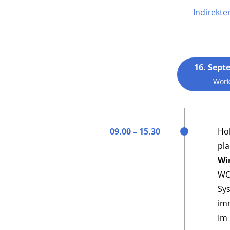
Indirekte
17. SEPTEMBER 2025 | MANNHEIM
16. Sept
Indirekter Einkauf
Work
14. BME-Praxisforum
09.00 – 15.30
Hoh
ANMELDEN
PROGRAMM
pl
Wi
WO
Sy
imm
Im 