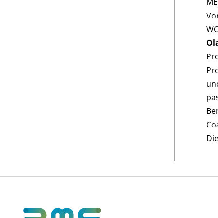
ME
Vo
WO
Ol
Pro
Pro
und
pas
Ber
Coa
Die