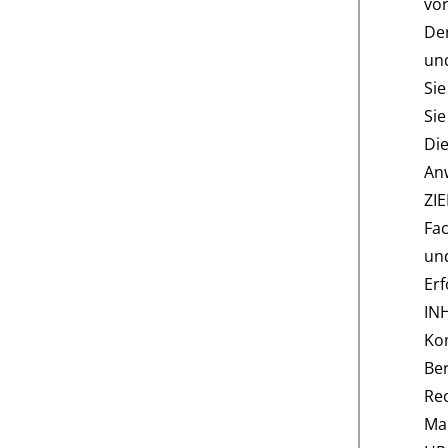
vo
De
und
Sie
Sie
Die
Anw
ZI
Fac
und
Erf
IN
Kom
Be
Re
Mar