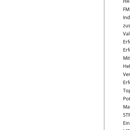
HR-
FM
Ind
zu
Val
Erf
Erf
Mit
Heb
Ver
Erf
Top
Pot
Mav
ST
Ein