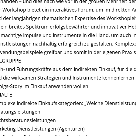
rhanden – und dies nach wie vor in der großen Mehrheit d
r Workshop bietet ein interaktives Forum, um im direkte
 der langjährigen thematischen Expertise des Workshopleit
 ein breites Spektrum erfolgsbewährter und innovativer H
 mächtige Impulse und Instrumente in die Hand, um auch i
nstleistungen nachhaltig erfolgreich zu gestalten. Komple
endungsbeispiele greifbar und somit in der eigenen Praxis
ELGRUPPE
h- und Führungskräfte aus dem Indirekten Einkauf, für die 
 die wirksamen Strategien und Instrumente kennenlernen u
olgs-Story im Einkauf anwenden wollen.
HALTE
plexe Indirekte Einkaufskategorien: „Welche Dienstleistun
ratungsleistungen
chtsberatungsleistungen
keting-Dienstleistungen (Agenturen)