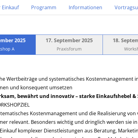
r Einkauf
Programm
Informationen
Vortragsu
ember 2025
17. September 2025
18. Septe
shop A
Praxisforum
Works
e Wertbeiträge und systematisches Kostenmanagement im In
anen und konsequent umsetzen
rksam, bewährt und innovativ – starke Einkaufshebel & S
RKSHOPZIEL
stematisches Kostenmanagement und die Realisierung von v
er relevant. Besonders wichtig und dringlich werden sie in
Einkauf komplexer Dienstleistungen aus Beratung, Marketin