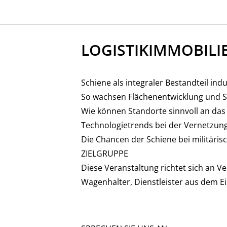
LOGISTIKIMMOBILI
27. – 28. JANUAR 2027 |
20. BME-/VDV
Schiene als integraler Bestandteil ind
Schienengüter
So wachsen Flächenentwicklung und
Wie können Standorte sinnvoll an d
Technologietrends bei der Vernetzun
ANMELDEN
Die Chancen der Schiene bei militärisc
ZIELGRUPPE
Diese Veranstaltung richtet sich an V
Wagenhalter, Dienstleister aus dem