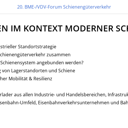
20. BME-/VDV-Forum Schienengüterverkehr
EN IM KONTEXT MODERNER SC
 BERLIN
-Forum
ustrieller Standortstrategie
verkehr
 Schienengüterverkehr zusammen
as Schienensystem angebunden werden?
g von Lagerstandorten und Schiene
her Mobilität & Resilienz
erlader aus allen Industrie- und Handelsbereichen, Infrastr
 Eisenbahn-Umfeld, Eisenbahnverkehrsunternehmen und Ba