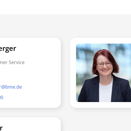
erger
mer Service
er@bme.de
00
r