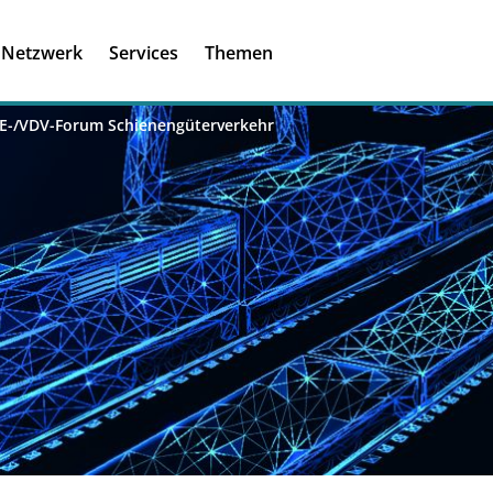
Registrieren
Ich habe einen A
Netzwerk
Services
Themen
Was ist meinBME
E-/VDV-Forum Schienengüterverkehr