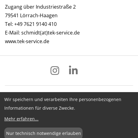
Zugang über Industriestraße 2
79541 Lörrach-Haagen
Tel: +49 7621 9140 410
E-Mail:
schmidt(at)tek-service.de
www.tek-service.de
Wir speichern und verarbeiten Ihre personenbezogenen
Impressum
Datenschutz
AGB
Informationen für diverse Zwecke.
Hinweisgebersystem
Newsletter
Mehr erfahren
...
Cookie-Konfiguration
Nur technisch notwendige erlauben