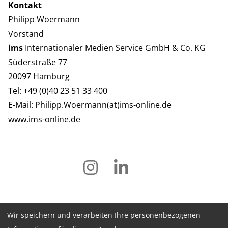
Kontakt
Philipp Woermann
Vorstand
ims
Internationaler Medien Service GmbH & Co. KG
Süderstraße 77
20097 Hamburg
Tel: +49 (0)40 23 51 33 400
E-Mail:
Philipp.Woermann(at)ims-online.de
www.ims-online.de
Wir speichern und verarbeiten Ihre personenbezogenen
Impressum
Datenschutz
AGB