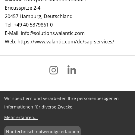
Ericusspitze 2-4
20457 Hamburg, Deutschland
Tel: +49 40 5379861 0
E-Mail:
info@solutions.valantic.com
Web:
https://www.valantic.com/de/sap-services/
Wir speichern und verarbeiten Ihre personenbezogenen
Impressum
Datenschutz
AGB
Informationen für diverse Zwecke.
Hinweisgebersystem
Newsletter
Mehr erfahren
...
Cookie-Konfiguration
Nur technisch notwendige erlauben