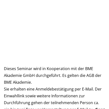
Ihre Zustimmung ist erforderlich
123FormBuilder
:
123FormBuilder ist ein Dienst zum
Erstellen von Online-Formularen.
Dieses Seminar wird in Kooperation mit der BME
Akademie GmbH durchgeführt. Es gelten die
AGB der
VERWENDUNG ERLAUBEN
BME Akademie
.
Sie erhalten eine Anmeldebestätigung per E-Mail. Der
Einwahllink sowie weitere Informationen zur
Durchführung gehen der teilnehmenden Person ca.