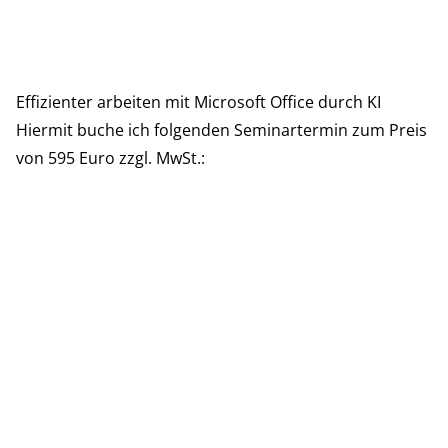
Effizienter arbeiten mit
Microsoft Office durch KI
Effizienter arbeiten mit Microsoft Office durch KI
Hiermit buche ich folgenden Seminartermin zum Preis
von 595 Euro zzgl. MwSt.: