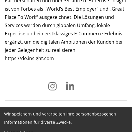
Partnerschaften und über 33 Jahre IT-Expertise. Insight
ist von Forbes als „World’s Best Employer” und „Great
Place To Work“ ausgezeichnet. Die Lösungen und
Services werden durch globalen Umfang, lokale
Expertise und ein erstklassiges E-Commerce-Erlebnis
ergänzt, um die digitalen Ambitionen der Kunden bei
jeder Gelegenheit zu realisieren.
https://de.insight.com
Wir speichern und verarbeiten Ihre personenbezogenen
Impressum
Datenschutz
AGB
Informationen für diverse Zwecke.
Hinweisgebersystem
Newsletter