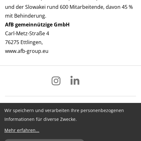
und der Slowakei rund 600 Mitarbeitende, davon 45 %
mit Behinderung.
AfB gemeinnützige GmbH
Carl-Metz-Straße 4
76275 Ettlingen,
www.afb-group.eu
Wir speichern und verarbeiten Ihre personenbezogenen
Impressum
Datenschutz
AGB
Informationen für diverse Zwecke.
Hinweisgebersystem
Newsletter
Mehr erfahren
...
Cookie-Konfiguration