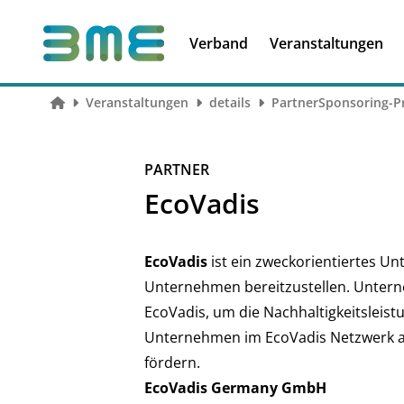
Soft Skills &
Kooperationen
Führungskompetenzen
Verband
Veranstaltungen
Veranstaltungen
details
PartnerSponsoring-Pr
PARTNER
EcoVadis
EcoVadis
ist ein zweckorientiertes Un
Unternehmen bereitzustellen. Unterne
EcoVadis, um die Nachhaltigkeitsleis
Unternehmen im EcoVadis Netzwerk a
fördern.
EcoVadis Germany GmbH