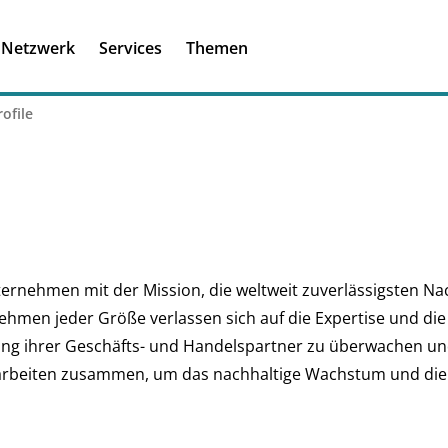
Registrieren
Ich habe einen A
Netzwerk
Services
Themen
Was ist meinBME
ofile
ternehmen mit der Mission, die weltweit zuverlässigsten N
hmen jeder Größe verlassen sich auf die Expertise und di
tung ihrer Geschäfts- und Handelspartner zu überwachen un
rbeiten zusammen, um das nachhaltige Wachstum und die p