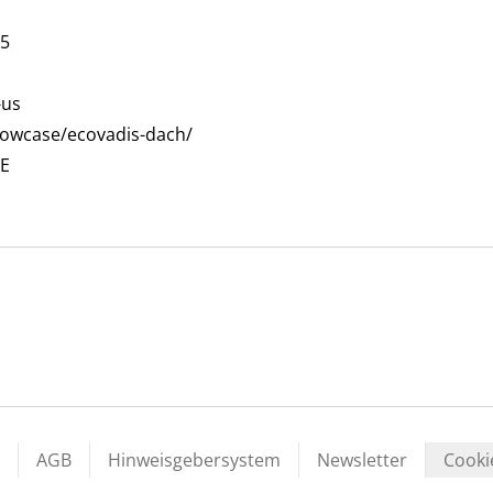
-5
-us
howcase/ecovadis-dach/
DE
AGB
Hinweisgebersystem
Newsletter
Cooki