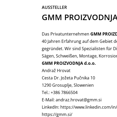
AUSSTELLER
ZURÜCK
GMM PROIZVODNJA 
Das Privatunternehmen
GMM PROIZD
40 Jahren Erfahrung auf dem Gebiet 
gegründet. Wir sind Spezialisten für
Sägen, Schweißen, Montage, Korrosio
GMM PROIZVODNJA d.o.o.
Andraž Hrovat
Cesta Dr. Jožeta Pučnika 10
1290 Grosuplje, Slowenien
Tel.: +386 7866504
E-Mail:
andraz.hrovat@gmm.si
LinkedIn:
https://www.linkedin.com/i
https://gmm.si/