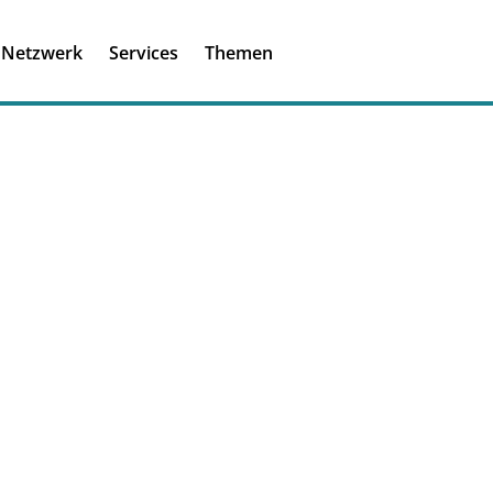
Registrieren
Ich habe einen A
Netzwerk
Services
Themen
Was ist meinBME