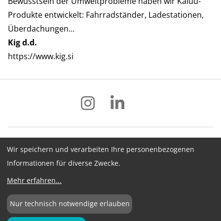
Bewusstsein der Umweltprobleme haben wir Kaluu-
Produkte entwickelt: Fahrradständer, Ladestationen,
Überdachungen...
Kig d.d.
https://www.kig.si
Wir speichern und verarbeiten Ihre personenbezogenen
Impressum
Datenschutz
AGB
Informationen für diverse Zwecke.
Hinweisgebersystem
Newsletter
Mehr erfahren
...
Cookie-Konfiguration
Nur technisch notwendige erlauben
©
2026
BME e.V.