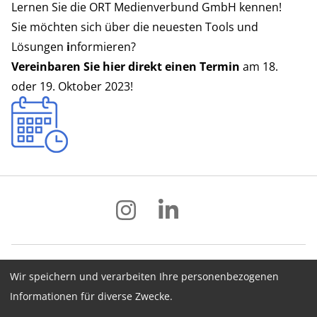
Lernen Sie die ORT Medienverbund GmbH kennen!
Sie möchten sich über die neuesten Tools und
Lösungen
i
nformieren?
Vereinbaren Sie hier direkt einen Termin
am 18.
oder 19. Oktober 2023!
Wir speichern und verarbeiten Ihre personenbezogenen
Impressum
Datenschutz
AGB
Informationen für diverse Zwecke.
Hinweisgebersystem
Newsletter