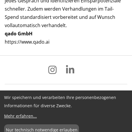
jedes Gespräch und identifizieren Einsparpotenziale
schneller. Zudem werden Verhandlungen im Tail-
Spend standardisiert vorbereitet und auf Wunsch
vollautomatisch verhandelt.
qado GmbH
https://www.qado.ai
Wir speichern und verarbeiten Ihre personenbezogenen
Impressum
Datenschutz
AGB
Informationen für diverse Zwecke.
Hinweisgebersystem
Newsletter
Mehr erfahren
...
Cookie-Konfiguration
Nur technisch notwendige erlauben