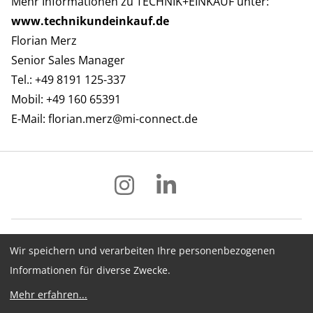
Mehr Informationen zu TECHNIK+EINKAUF unter:
www.technikundeinkauf.de
Florian Merz
Senior Sales Manager
Tel.: +49 8191 125-337
Mobil: +49 160 65391
E-Mail:
florian.merz@mi-connect.de
Wir speichern und verarbeiten Ihre personenbezogenen
Impressum
Datenschutz
AGB
Informationen für diverse Zwecke.
Hinweisgebersystem
Newsletter
Mehr erfahren
...
Cookie-Konfiguration