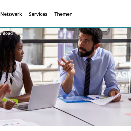
Registrieren
Ich habe einen A
Netzwerk
Services
Themen
Was ist meinBME
wnload