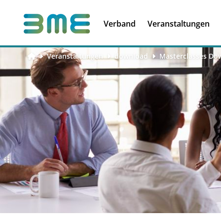
Soft Skills &
Kooperationen
Führungskompetenzen
Verband
Veranstaltungen
Veranstaltungen
download
Masterclasses Do