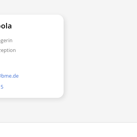
oola
gerin
zeption
a@bme.de
15