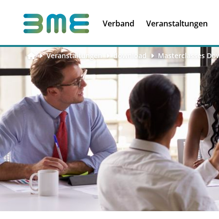
Soft Skills &
Kooperationen
Führungskompetenzen
Verband
Veranstaltungen
Veranstaltungen
download
Masterclasses Do