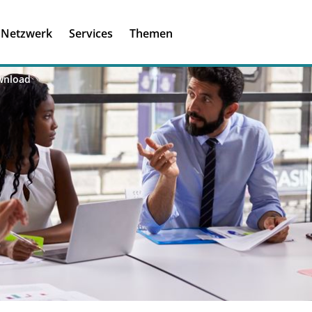
Registrieren
Ich habe einen A
Netzwerk
Services
Themen
Was ist meinBME
wnload