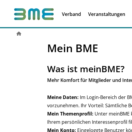
Soft Skills &
Kooperationen
Führungskompetenzen
Verband
Veranstaltungen
Mein BME
Was ist meinBME?
Mehr Komfort für Mitglieder und Int
Meine Daten:
Im Login-Bereich der B
vorzunehmen. Ihr Vorteil: Sämtliche B
Mein Themenprofil:
Unter meinBME kö
Ihrem persönlichen Interessenprofil fi
Mein Konto:
Eingeloggte Benutzer k