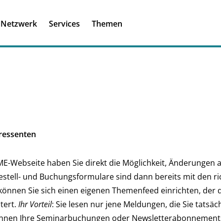
Registrieren
Ich habe einen A
Netzwerk
Services
Themen
Was ist meinBME
eressenten
ME-Webseite haben Sie direkt die Möglichkeit, Änderungen 
estell- und Buchungsformulare sind dann bereits mit den ri
nnen Sie sich einen eigenen Themenfeed einrichten, der 
ltert.
Ihr Vorteil
: Sie lesen nur jene Meldungen, die Sie tatsäch
önnen Ihre Seminarbuchungen oder Newsletterabonnements