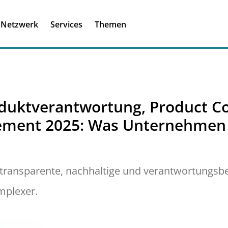
Registrieren
Ich habe einen A
Netzwerk
Services
Themen
Was ist meinBME
roduktverantwortung, Product 
ment 2025: Was Unternehmen j
 transparente, nachhaltige und verantwortungs
mplexer.