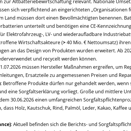
 zur Altbatteriebewirtschaftung relevant. Nationale Umse
üssen sich verpflichtend an eingerichteten „Organisationen 
inem Land müssen dort einen Bevollmächtigten benennen. Batt
erbatterien unterteilt und benötigen eine CE-Kennzeichnung.
 Elektrofahrzeug-, LV- und wiederaufladbare Industriebatt
roffene Wirtschaftsakteure (
>
40 Mio. € Nettoumsatz) ihren
ngen an das Design von Produkten wurden erweitert. Ab 20
wiederverwendet und recycelt werden können.
31.07.2026 müssen Hersteller Maßnahmen ergreifen, um Rep
leitungen, Ersatzteile zu angemessenen Preisen und Repara
)
: Betroffene Produkte dürfen nur gehandelt werden, wenn s
d eine Sorgfaltserklärung vorliegt. Große und mittlere 
dem 30.06.2026 einen umfangreichen Sorgfaltspflichtenpro
, dass Holz, Kautschuk, Rind, Palmöl, Leder, Kakao, Kaffee 
ance)
: Aktuell befinden sich die Berichts- und Sorgfaltspfl