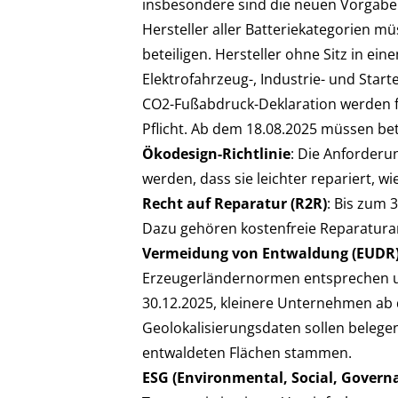
insbesondere sind die neuen Vorgaben
Hersteller aller Batteriekategorien m
beteiligen. Hersteller ohne Sitz in e
Elektrofahrzeug-, Industrie- und Start
CO2-Fußabdruck-Deklaration werden für
Pflicht. Ab dem 18.08.2025 müssen bet
Ökodesign-Richtlinie
: Die Anforderu
werden, dass sie leichter repariert, 
Recht auf Reparatur (R2R)
: Bis zum 
Dazu gehören kostenfreie Reparaturan
Vermeidung von Entwaldung (EUDR
Erzeugerländernormen entsprechen un
30.12.2025, kleinere Unternehmen ab 
Geolokalisierungsdaten sollen belegen
entwaldeten Flächen stammen.
ESG (Environmental, Social, Govern