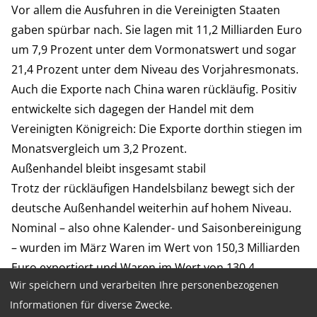
Vor allem die Ausfuhren in die Vereinigten Staaten
gaben spürbar nach. Sie lagen mit 11,2 Milliarden Euro
um 7,9 Prozent unter dem Vormonatswert und sogar
21,4 Prozent unter dem Niveau des Vorjahresmonats.
Auch die Exporte nach China waren rückläufig. Positiv
entwickelte sich dagegen der Handel mit dem
Vereinigten Königreich: Die Exporte dorthin stiegen im
Monatsvergleich um 3,2 Prozent.
Außenhandel bleibt insgesamt stabil
Trotz der rückläufigen Handelsbilanz bewegt sich der
deutsche Außenhandel weiterhin auf hohem Niveau.
Nominal – also ohne Kalender- und Saisonbereinigung
– wurden im März Waren im Wert von 150,3 Milliarden
Euro exportiert und Waren im Wert von 130,4
Wir speichern und verarbeiten Ihre personenbezogenen
Milliarden Euro importiert. Gegenüber dem
Informationen für diverse Zwecke.
Vorjahresmonat entspricht dies einem Anstieg von 6,9