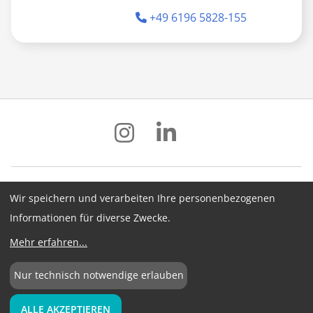
+49 6196 5828-155
Wir speichern und verarbeiten Ihre personenbezogenen
Impressum
Datenschutz
AGB
Informationen für diverse Zwecke.
Hinweisgebersystem
Newsletter
Mehr erfahren
...
Cookie-Konfiguration
Nur technisch notwendige erlauben
©
2026
BME e.V.
ALLE AKZEPTIEREN