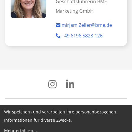
Geschäftsführerin BME
Marketing GmbH
mirjam.Zeller@bme.de
+49 6196 5828-126
Wir speichern und verarbeiten Ihre personenbezogenen
Impressum
Datenschutz
AGB
Informationen für diverse Zwecke.
Hinweisgebersystem
Newsletter
Mehr erfahren
...
Cookie-Konfiguration