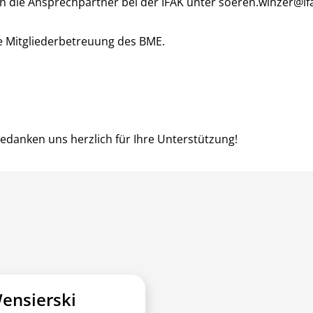
en die Ansprechpartner bei der IFAK unter
soeren.winzer@if
ie Mitgliederbetreuung des BME.
edanken uns herzlich für Ihre Unterstützung!
ensierski