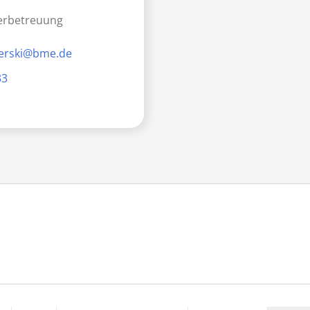
derbetreuung
ierski@bme.de
33