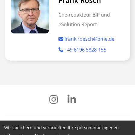
Frank Rösch
Chefredakteur BIP und
eSolution Report
frank.roesch@bme.de
+49 6196 5828-155
Wir speichern und verarbeiten Ihre personenbezogenen
Impressum
Datenschutz
AGB