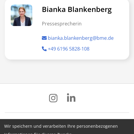
Bianka Blankenberg
Pressesprecherin
bianka.blankenberg@bme.de
+49 6196 5828-108
Wir speichern und verarbeiten Ihre personenbezogenen
Impressum
Datenschutz
AGB