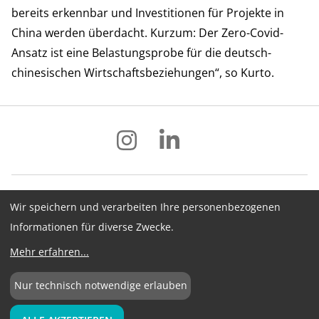
bereits erkennbar und Investitionen für Projekte in
China werden überdacht. Kurzum: Der Zero-Covid-
Ansatz ist eine Belastungsprobe für die deutsch-
chinesischen Wirtschaftsbeziehungen“, so Kurto.
Wir speichern und verarbeiten Ihre personenbezogenen
Impressum
Datenschutz
AGB
Informationen für diverse Zwecke.
Hinweisgebersystem
Newsletter
Mehr erfahren
...
Cookie-Konfiguration
Nur technisch notwendige erlauben
©
2026
BME e.V.