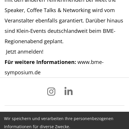
Speaker, Coffee Talks & Networking wird vom
Veranstalter ebenfalls garantiert. Darüber hinaus
sind Klein-Events deutschlandweit beim BME-
Regionenabend geplant.
Jetzt anmelden!
Für weitere Informationen:
www.bme-
symposium.de
Wir speichern und verarbeiten Ihre personenbezogenen
Impressum
Datenschutz
AGB
Informationen für diverse Zwecke.
Hinweisgebersystem
Newsletter