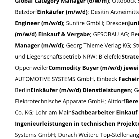
Global Category Manager (d/w/m)
; Ottobock 
Betzdorf
Einkäufer (m/w/d)
; Desitin Arzneimi
Engineer (m/w/d)
; Sunfire GmbH; Dresden
Jun
(m/w/d) Einkauf & Vergabe
; GESOBAU AG; Ber
Manager (m/w/d)
; Georg Thieme Verlag KG; St
und Liegenschaftsbetrieb NRW; Bielefeld
Strat
Oppenweiler
Commodity Buyer (m/w/d) jeweils 
AUTOMOTIVE SYSTEMS GmbH, Einbeck
Fachei
Berlin
Einkäufer (m/w/d) Dienstleistungen
; 
Elektrotechnische Apparate GmbH; Altdorf
Bere
Co. KG; Lohr am Main
Sachbearbeiter Einkauf
Ingenieurleistungen in technischen Projekt
Systems GmbH; Durach Weitere Top-Stellenangeb