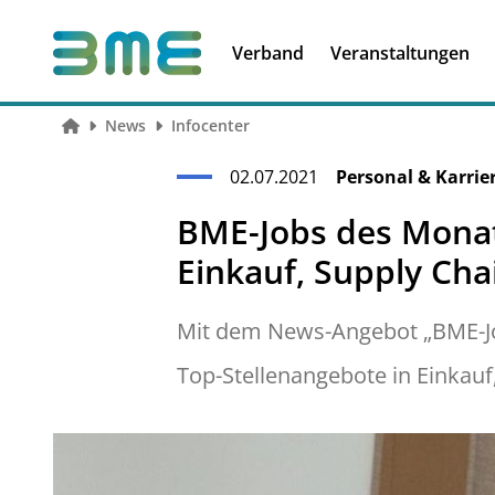
Soft Skills &
Kooperationen
Führungskompetenzen
Verband
Veranstaltungen
News
Infocenter
02.07.2021
Personal & Karrie
BME-Jobs des Monat
Einkauf, Supply Ch
Mit dem News-Angebot „BME-Job
Top-Stellenangebote in Einkau