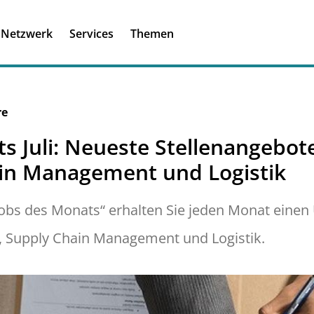
Registrieren
Ich habe einen A
Netzwerk
Services
Themen
Was ist meinBME
re
s Juli: Neueste Stellenangebot
ain Management und Logistik
s des Monats“ erhalten Sie jeden Monat einen Ü
f, Supply Chain Management und Logistik.