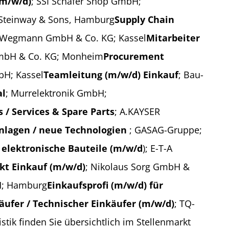
(m/w/d)
; SSI Schäfer Shop GmbH;
 Steinway & Sons, Hamburg
Supply Chain
i-Wegmann GmbH & Co. KG; Kassel
Mitarbeiter
mbH & Co. KG; Monheim
Procurement
bH; Kassel
Teamleitung (m/w/d) Einkauf
; Bau-
al
; Murrelektronik GmbH;
s / Services & Spare Parts
; A.KAYSER
nlagen / neue Technologien
; GASAG-Gruppe;
 elektronische Bauteile (m/w/d
); E-T-A
kt Einkauf (m/w/d)
; Nikolaus Sorg GmbH &
bH; Hamburg
Einkaufsprofi (m/w/d) für
äufer / Technischer Einkäufer (m/w/d)
; TQ-
ik finden Sie übersichtlich im Stellenmarkt