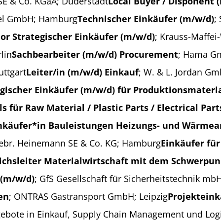
SE & Co. KGaA; Duderstadt
Local Buyer / Disponent 
ttel GmbH; Hamburg
Technischer Einkäufer (m/w/d)
;
ior Strategischer Einkäufer (m/w/d)
; Krauss-Maffe
lin
Sachbearbeiter (m/w/d) Procurement
; Hama G
uttgart
Leiter/in (m/w/d) Einkauf
; W. & L. Jordan Gm
egischer Einkäufer (m/w/d) für Produktionsmateri
für Raw Material / Plastic Parts / Electrical Part
nkäufer*in Bauleistungen Heizungs- und Wärmea
Gebr. Heinemann SE & Co. KG; Hamburg
Einkäufer für
ichsleiter Materialwirtschaft mit dem Schwerpun
 (m/w/d)
; GfS Gesellschaft für Sicherheitstechnik m
en
; ONTRAS Gastransport GmbH; Leipzig
Projekteink
ote in Einkauf, Supply Chain Management und Logist