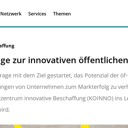
Registrieren
Ich habe einen A
Netzwerk
Services
Themen
Was ist meinBME
affung
ge zur innovativen öffentliche
ge mit dem Ziel gestartet, das Potenzial der öf
ungen von Unternehmen zum Markterfolg zu verh
entrum innovative Beschaffung (KOINNO) ins L
ird.