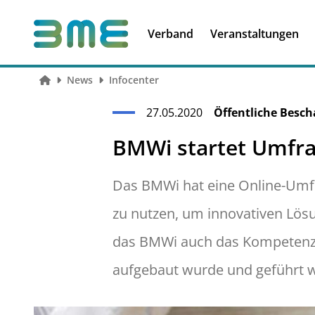
Soft Skills &
Kooperationen
Führungskompetenzen
Verband
Veranstaltungen
News
Infocenter
27.05.2020
Öffentliche Besch
BMWi startet Umfra
Das BMWi hat eine Online-Umfra
zu nutzen, um innovativen Lös
das BMWi auch das Kompetenzz
aufgebaut wurde und geführt w