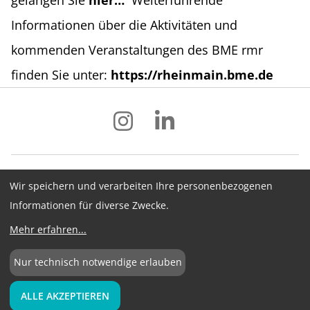
Informationen über die Aktivitäten und
kommenden Veranstaltungen des BME rmr
finden Sie unter:
https://rheinmain.bme.de
Wir speichern und verarbeiten Ihre personenbezogenen
Impressum
Datenschutz
AGB
Informationen für diverse Zwecke.
Hinweisgebersystem
Newsletter
Mehr erfahren
...
Cookie-Konfiguration
Nur technisch notwendige erlauben
©
2026
BME e.V.
ALLE AKZEPTIEREN