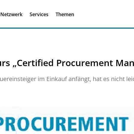
Registrieren
Ich habe einen A
Netzwerk
Services
Themen
Was ist meinBME
rs „Certified Procurement Man
reinsteiger im Einkauf anfängt, hat es nicht leic