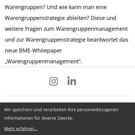
Warengruppen? Und wie kann man eine
Warengruppenstrategie ableiten? Diese und
weitere Fragen zum Warengruppenmanagement
und zur Warengruppenstrategie beantwortet das
neue BME-Whitepaper
„Warengruppenmanagement“.
Wir speichern und verarbeiten Ihre personenbezogenen
Impressum
Datenschutz
AGB
Informationen für diverse Zwecke.
Hinweisgebersystem
Newsletter
Mehr erfahren
...
Cookie-Konfiguration