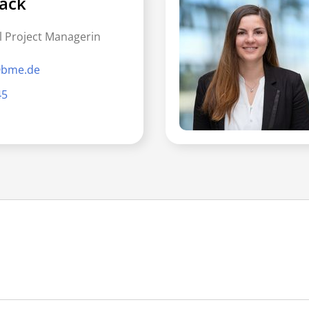
ack
l Project Managerin
@bme.de
45