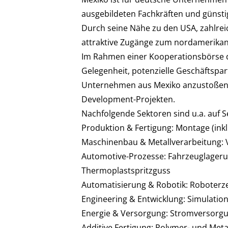
ausgebildeten Fachkräften und günst
Durch seine Nähe zu den USA, zahlre
attraktive Zugänge zum nordamerikan
Im Rahmen einer Kooperationsbörse d
Gelegenheit, potenzielle Geschäftsp
Unternehmen aus Mexiko anzustoßen, w
Development-Projekten.
Nachfolgende Sektoren sind u.a. auf 
Produktion & Fertigung: Montage (ink
Maschinenbau & Metallverarbeitung: V
Automotive-Prozesse: Fahrzeuglagerun
Thermoplastspritzguss
Automatisierung & Robotik: Roboterze
Engineering & Entwicklung: Simulation
Energie & Versorgung: Stromversorgun
Additive Fertigung: Polymer- und Met