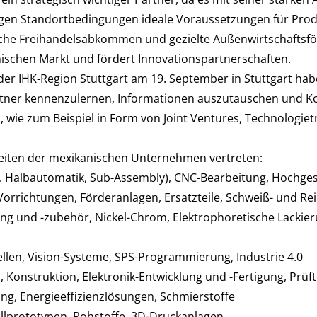
igen Standortbedingungen ideale Voraussetzungen für Prod
iche Freihandelsabkommen und gezielte Außenwirtschaftsf
ischen Markt und fördert Innovationspartnerschaften.
er IHK-Region Stuttgart am 19. September in Stuttgart h
artner kennenzulernen, Informationen auszutauschen und 
ie zum Beispiel in Form von Joint Ventures, Technologiet
Seiten der mexikanischen Unternehmen vertreten:
l. Halbautomatik, Sub-Assembly), CNC-Bearbeitung, Hochge
orrichtungen, Förderanlagen, Ersatzteile, Schweiß- und Re
g und -zubehör, Nickel-Chrom, Elektrophoretische Lackier
llen, Vision-Systeme, SPS-Programmierung, Industrie 4.0
, Konstruktion, Elektronik-Entwicklung und -Fertigung, Prüf
g, Energieeffizienzlösungen, Schmierstoffe
allprototypen, Rohstoffe, 3D-Druckanlagen