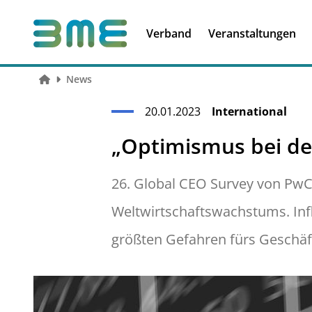
Soft Skills &
Kooperationen
Führungskompetenzen
Verband
Veranstaltungen
News
20.01.2023
International
„Optimismus bei de
26. Global CEO Survey von PwC
Weltwirtschaftswachstums. Infl
größten Gefahren fürs Geschäft. 