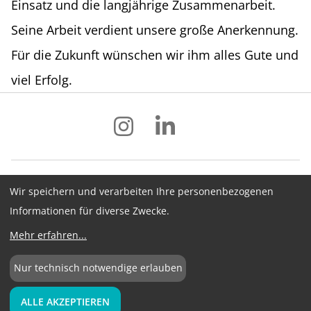
Einsatz und die langjährige Zusammenarbeit.
Seine Arbeit verdient unsere große Anerkennung.
Für die Zukunft wünschen wir ihm alles Gute und
viel Erfolg.
Wir speichern und verarbeiten Ihre personenbezogenen
Impressum
Datenschutz
AGB
Informationen für diverse Zwecke.
Hinweisgebersystem
Newsletter
Mehr erfahren
...
Cookie-Konfiguration
Nur technisch notwendige erlauben
©
2026
BME e.V.
ALLE AKZEPTIEREN