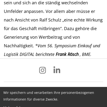
sein und sich an die ständig wechselnden
Umfelder anpassen. Vor allem aber müsse er
nach Ansicht von Ralf Schulz „eine echte Wirkung
für das Geschäft mitbringen“. Dazu gehöre die
Generierung von Wertbeitrag und von
Nachhaltigkeit.
*Vom 56. Symposium Einkauf und
Logistik DIGITAL berichtete
Frank Rösch
, BME.
Wir speichern und verarbeiten Ihre personenbezogenen
Impressum
Datenschutz
AGB
Informationen für diverse Zwecke.
Hinweisgebersystem
Newsletter