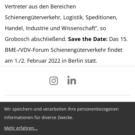
Vertreter aus den Bereichen
Schienengüterverkehr, Logistik, Speditionen,
Handel, Industrie und Wissenschaft“, so
Grobosch abschließend.
Save the Date:
Das 15.
BME-/VDV-Forum Schienengüterverkehr findet
am 1./2. Februar 2022 in Berlin statt.
Wir speichern und verarbeiten Ihre personenbezogenen
Impressum
Datenschutz
AGB
Informationen für diverse Zwecke.
Hinweisgebersystem
Newsletter
Mehr erfahren
...
Cookie-Konfiguration