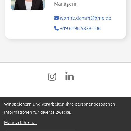
Managerin
ivonne.damm@bme.de
+49 6196 5828-106
Wir speichern und verarbeiten Ihre personenbezogenen
Impressum
Datenschutz
AGB
Informationen für diverse Zwecke.
Hinweisgebersystem
Newsletter
Mehr erfahren
...
Cookie-Konfiguration