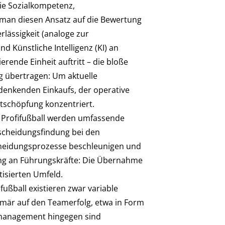
wie Sozialkompetenz,
t man diesen Ansatz auf die Bewertung
rlässigkeit (analoge zur
 Künstliche Intelligenz (KI) an
rende Einheit auftritt – die bloße
ng übertragen: Um aktuelle
denkenden Einkaufs, der operative
tschöpfung konzentriert.
Im Profifußball werden umfassende
tscheidungsfindung bei den
tscheidungsprozesse beschleunigen und
erung an Führungskräfte: Die Übernahme
isierten Umfeld.
ußball existieren zwar variable
rimär auf den Teamerfolg, etwa in Form
smanagement hingegen sind