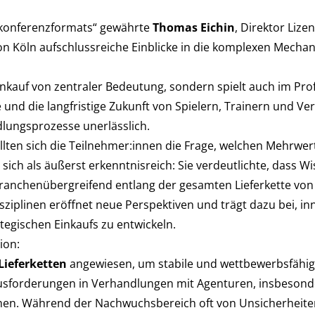
ekonferenzformats“ gewährte
Thomas Eichin
, Direktor Lize
n Köln aufschlussreiche Einblicke in die komplexen Mecha
inkauf von zentraler Bedeutung, sondern spielt auch im Prof
 und die langfristige Zukunft von Spielern, Trainern und Ver
lungsprozesse unerlässlich.
lten sich die Teilnehmer:innen die Frage, welchen Mehrwert
sich als äußerst erkenntnisreich: Sie verdeutlichte, dass W
nchenübergreifend entlang der gesamten Lieferkette von e
iplinen eröffnet neue Perspektiven und trägt dazu bei, inn
tegischen Einkaufs zu entwickeln.
ion:
Lieferketten
angewiesen, um stabile und wettbewerbsfähig
usforderungen in Verhandlungen mit Agenturen, insbesonde
Während der Nachwuchsbereich oft von Unsicherheiten ge