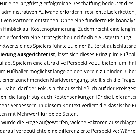
Für eine langfristig erfolgreiche Beschaffung bedeutet dies,
administrativen Aufwand erfordern, resiliente Lieferketten
ativen Partnern entstehen. Ohne eine fundierte Risikoanal
nblick auf Kostenoptimierung. Zudem reicht eine langfristi
en erfordern eine strategische und flexible Ausgestaltung.
ktwerts eines Spielers führte zu einer äußerst aufschluss
ierung ausgerichtet ist
, lässt sich dieses Prinzip im Fußb
f ab, Spielern eine attraktive Perspektive zu bieten, um ih
 um Fußballer möglichst lange an den Verein zu binden. Übe
 einer zunehmenden Marktverengung, stellt sich die Frage,
 Dabei darf der Fokus nicht ausschließlich auf der Preisgest
 die langfristig auch Kostensenkungen für die Lieferant
mens verbessern. In diesem Kontext verliert die klassische
ten mit Mehrwert für beide Seiten.
wurde die Frage aufgeworfen, welche Faktoren ausschlagge
darauf verdeutlichte eine differenzierte Perspektive: Währe