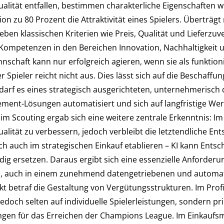
ualität entfallen, bestimmen charakterliche Eigenschaften 
 zu 80 Prozent die Attraktivität eines Spielers. Überträg
eben klassischen Kriterien wie Preis, Qualität und Lieferzuve
ompetenzen in den Bereichen Innovation, Nachhaltigkeit und
chaft kann nur erfolgreich agieren, wenn sie als funktionie
Spieler reicht nicht aus. Dies lässt sich auf die Beschaffu
arf es eines strategisch ausgerichteten, unternehmerisch 
ent-Lösungen automatisiert und sich auf langfristige Wer
 im Scouting ergab sich eine weitere zentrale Erkenntnis: 
alität zu verbessern, jedoch verbleibt die letztendliche En
sich auch im strategischen Einkauf etablieren – KI kann En
ändig ersetzen. Daraus ergibt sich eine essenzielle Anford
ch, auch in einem zunehmend datengetriebenen und automat
kt betraf die Gestaltung von Vergütungsstrukturen. Im Profif
edoch selten auf individuelle Spielerleistungen, sondern p
gen für das Erreichen der Champions League. Im Einkauf