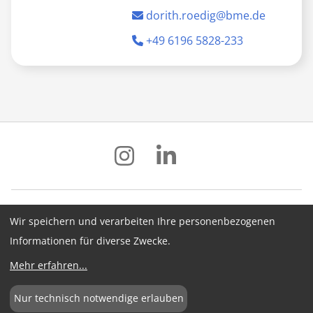
dorith.roedig@bme.de
+49 6196 5828-233
Wir speichern und verarbeiten Ihre personenbezogenen
Impressum
Datenschutz
AGB
Informationen für diverse Zwecke.
Hinweisgebersystem
Newsletter
Mehr erfahren
...
Cookie-Konfiguration
Nur technisch notwendige erlauben