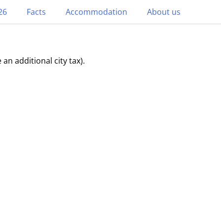
26
Facts
Accommodation
About us
n additional city tax).