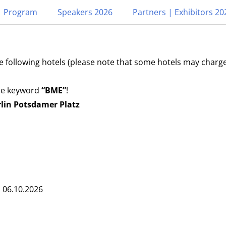
Program
Speakers 2026
Partners | Exhibitors 20
ATION BERLIN
following hotels (please note that some hotels may charge a
curement and
the keyword
“BME”
!
s
lin Potsdamer Platz
s 06.10.2026