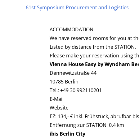
61st Symposium Procurement and Logistics
ACCOMMODATION
NOVEMBER 18 -19, 2026 | ST
We have reserved rooms for you at the 
61st Symposium Pro
Listed by distance from the STATION.
Please make your reservation using 
Logistic
Vienna House Easy by Wyndham Ber
Dennewitzstraße 44
10785 Berlin
ANMELDEN
Tel.: +49 30 992110201
E-Mail
Website
EZ: 134,- € inkl. Frühstück, abrufbar bi
Entfernung zur STATION: 0,4 km
ibis Berlin City