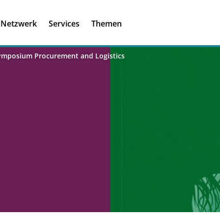
Registrieren
Ich habe einen A
Netzwerk
Services
Themen
Was ist meinBME
ymposium Procurement and Logistics