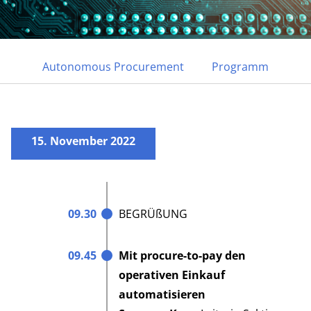
Autonomous Procurement
Programm
15. NOVEMBER 2022 | ONLINE
Autonomous Procurement
15. November 2022
ANMELDEN
PROGRAMM
09.30
BEGRÜßUNG
09.45
Mit procure-to-pay den
operativen Einkauf
automatisieren