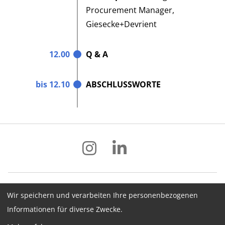
Procurement Manager,
Giesecke+Devrient
12.00
Q & A
bis 12.10
ABSCHLUSSWORTE
Wir speichern und verarbeiten Ihre personenbezogenen
Impressum
Datenschutz
AGB
Informationen für diverse Zwecke.
Hinweisgebersystem
Newsletter