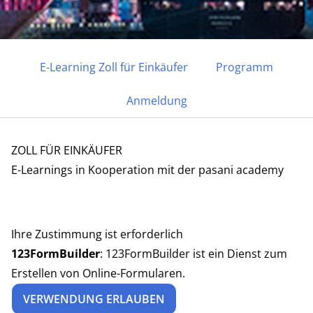
E-Learning Zoll für Einkäufer
Programm
Anmeldung
6 ONLINE-KURSE IN EIGENEM TEMPO | EINZELN
ODER ALS RABATTIERTES GESAMTPAKET
ZOLL FÜR EINKÄUFER
Zoll für Einkäufer
E-Learnings in Kooperation mit der pasani academy
E-Learnings
PROGRAMM
Ihre Zustimmung ist erforderlich
123FormBuilder
:
123FormBuilder ist ein Dienst zum
Erstellen von Online-Formularen.
VERWENDUNG ERLAUBEN