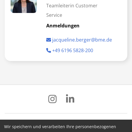
Teamleiterin Customer
Service
Anmeldungen
jacqueline.berger@bme.de
+49 6196 5828-200
Wir speichern und verarbeiten Ihre personenbezogenen
Impressum
Datenschutz
AGB