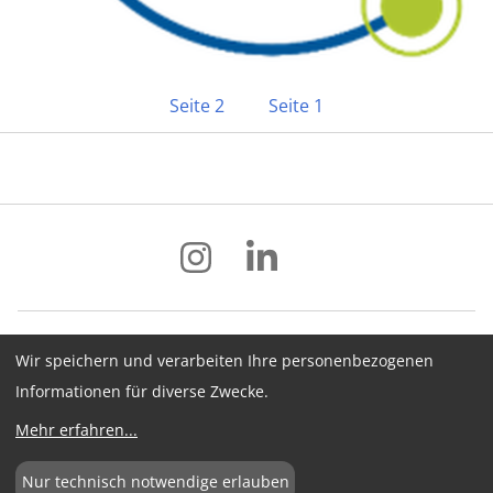
Seite 2
Seite 1
Wir speichern und verarbeiten Ihre personenbezogenen
Impressum
Datenschutz
AGB
Informationen für diverse Zwecke.
Hinweisgebersystem
Newsletter
Mehr erfahren
...
Cookie-Konfiguration
Nur technisch notwendige erlauben