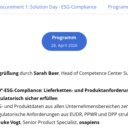
rocurement 1: Solution Day - ESG-Compliance
Progra
Programm
liance
28. April 2026
grüßung
durch
Sarah Baer
, Head of Competence Center Sus
0°-ESG-Compliance: Lieferketten- und Produktanforderun
ulatorisch sicher erfüllen
G- und Produktdaten aus allen Unternehmensbereichen zen
ulatorische Anforderungen aus EUDR, PPWR und DPP struktu
auke Vogt
, Senior Product Specialist,
osapiens