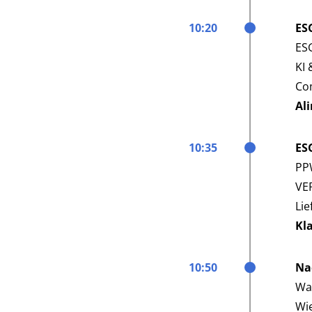
10:20
ES
ESG
KI 
Com
Al
10:35
ES
PP
VER
Lie
Kl
10:50
Na
Wa
Wi