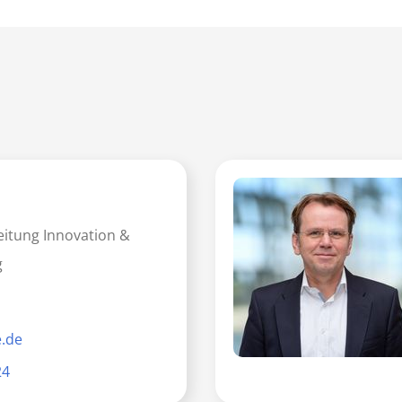
eitung Innovation &
g
.de
24