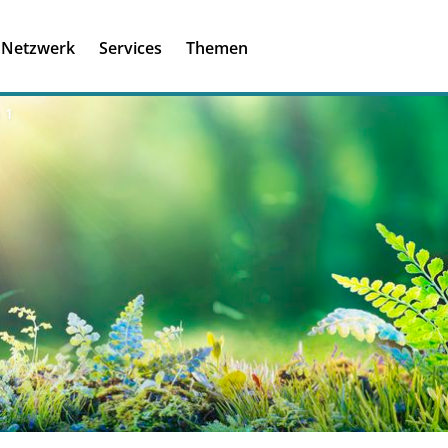
Registrieren
Ich habe einen A
Netzwerk
Services
Themen
Was ist meinBME
 1