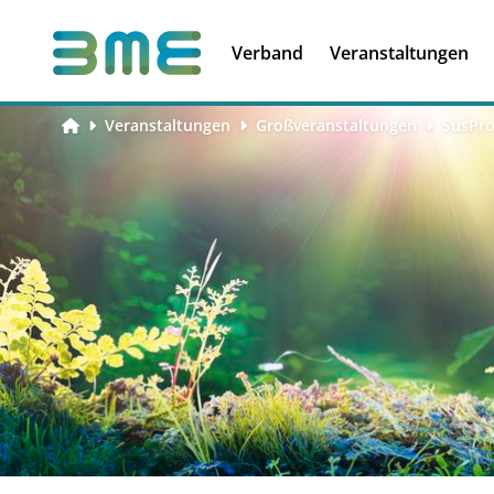
Soft Skills &
Kooperationen
Führungskompetenzen
Verband
Veranstaltungen
Veranstaltungen
Großveranstaltungen
SusPro