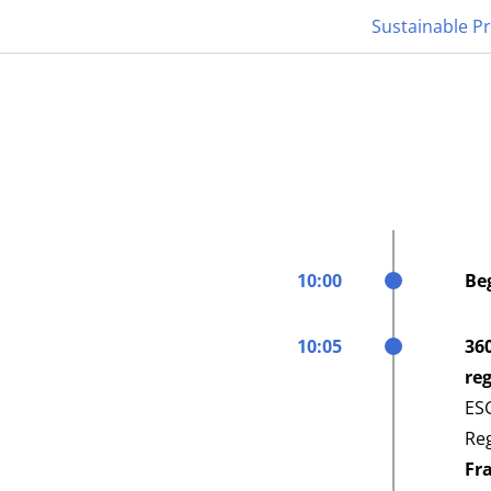
Sustainable P
28. APRIL 2026 | ONLINE
Solution Day - ESG-Comp
Sustainabilty Procurement
10:00
Be
ANMELDEN
10:05
36
reg
ES
Reg
Fr