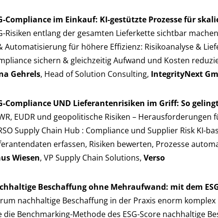
G-Compliance im Einkauf: KI-gestützte Prozesse für skali
-Risiken entlang der gesamten Lieferkette sichtbar machen &
& Automatisierung für höhere Effizienz: Risikoanalyse & L
pliance sichern & gleichzeitig Aufwand und Kosten reduzi
ina Gehrels
, Head of Solution Consulting,
IntegrityNext G
G-Compliance UND Lieferantenrisiken im Griff: So geli
WR, EUDR und geopolitische Risiken – Herausforderungen f
SO Supply Chain Hub : Compliance und Supplier Risk KI-basi
ferantendaten erfassen, Risiken bewerten, Prozesse automati
aus Wiesen
, VP Supply Chain Solutions,
Verso
chhaltige Beschaffung ohne Mehraufwand: mit dem ESG-S
rum nachhaltige Beschaffung in der Praxis enorm komplex 
e die Benchmarking-Methode des ESG-Score nachhaltige Be