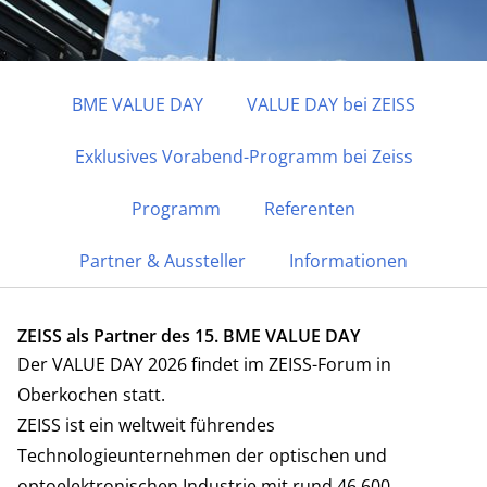
BME VALUE DAY
VALUE DAY bei ZEISS
Exklusives Vorabend-Programm bei Zeiss
30. SEPTEMBER – 01. OKTOBER 2026 | OBERKOCHEN
BME VALUE DAY
Programm
Referenten
Partner & Aussteller
Informationen
15. Praxisforum
ANMELDEN
PROGRAMM
ZEISS als Partner des 15. BME VALUE DAY
Der VALUE DAY 2026 findet im ZEISS-Forum in
Oberkochen statt.
ZEISS ist ein weltweit führendes
Technologieunternehmen der optischen und
optoelektronischen Industrie mit rund 46.600