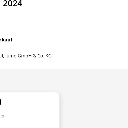
i 2024
nkauf
kauf, Jumo GmbH & Co. KG
l
ger