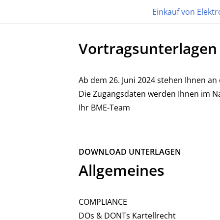
Einkauf von Elektr
Vortragsunterlagen
26. JUNI 2024 | MANNHEIM
Einkauf von Elektronik
Ab dem 26. Juni 2024 stehen Ihnen an 
Die Zugangsdaten werden Ihnen im N
15. BME-PRAXISFORUM
Ihr BME-Team
ANMELDEN
PROGRAMM
DOWNLOAD UNTERLAGEN
Allgemeines
COMPLIANCE
DOs & DONTs Kartellrecht